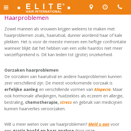
Haarproblemen
Zowel mannen als vrouwen krijgen weleens te maken met
haarproblemen zoals, haaruitval, dunner wordend haar of kale
plekken. Het is voor de meeste mensen een heftige confrontatie
wanneer blijkt dat het hebben van een volle haardos niet meer
vanzelfsprekend is. Dit kan leiden tot (grote) onzekerheid.
Oorzaken haarproblemen
De oorzaken van haaruitval en andere haarproblemen kunnen
zeer verschillend zijn. De meest voorkomende oorzaak is
erfelijke aanleg
en verschillende vormen van
Alopecia
. Maar
ook hormonale afwijkingen, huidziektes als eczeem en allergie,
bestraling,
chemotherapie,
stress
en gebruik van medicijnen
kunnen haarverlies veroorzaken.
Wilt u meer weten over uw haarproblemen?
Meld u aan
voor
een
gratis hoofd en haar analyse
door onze