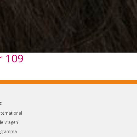
r 109
k:
International
de vragen
ogramma