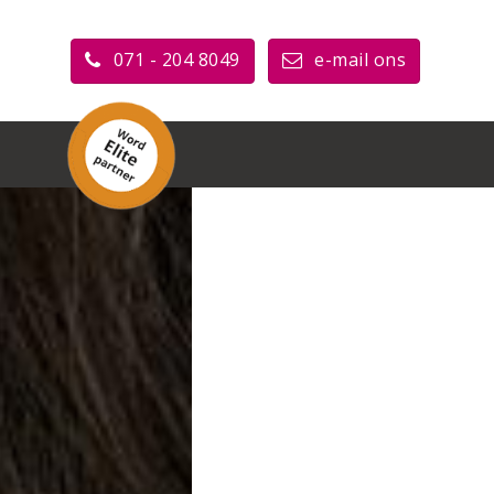
071 - 204 8049
e-mail ons