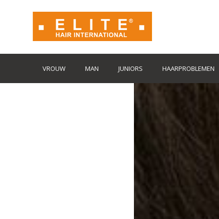
VROUW
MAN
JUNIORS
HAARPROBLEMEN